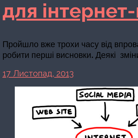
для інтернет
Пройшло вже трохи часу від впров
робити перші висновки. Деякі змін
17 Листопад, 2013