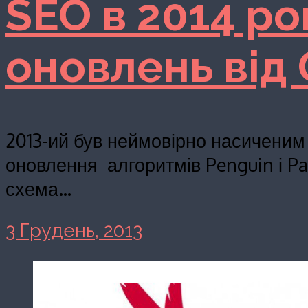
SEO в 2014 ро
оновлень від
2013-ий був неймовірно насиченим
оновлення алгоритмів Penguin і Pa
схема…
3 Грудень, 2013