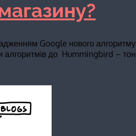
-магазину?
адженням Google нового алгоритму 
и алгоритмів до Hummingbird – тон