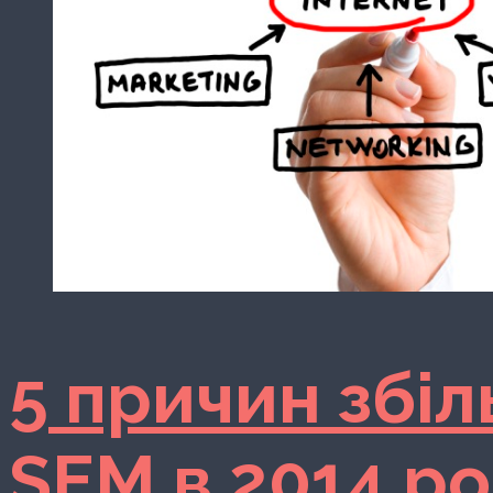
5 причин збі
SEM в 2014 ро