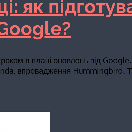
ці: як підготу
 Google?
 роком в плані оновлень від Google
nda, впровадження Hummingbird. Та