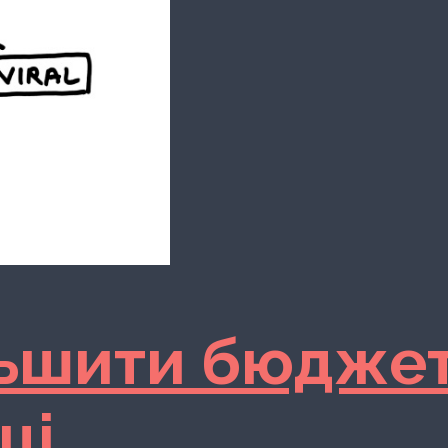
льшити бюджет
ці