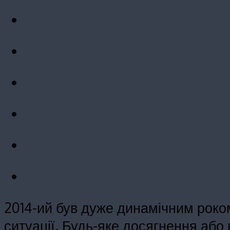
2014-ий був дуже динамічним роком
ситуації. Будь-яке досягнення аб