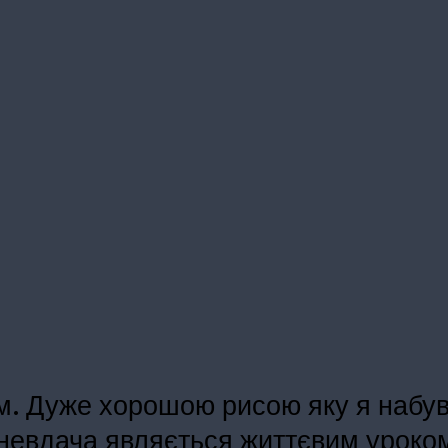
. Дуже хорошою рисою яку я набув 
о невдача являється життєвим уроко