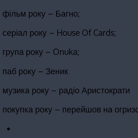
фільм року – Багно;
серіал року – House Of Cards;
група року – Onuka;
паб року – Зеник
музика року – радіо Аристократи
покупка року – перейшов на огризок