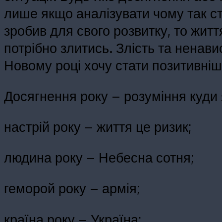
лише якщо аналізувати чому так ст
зробив для свого розвитку, то жит
потрібно злитись. Злість та ненави
Новому році хочу стати позитивніш
Досягнення року – розуміння куди 
настрій року – життя це ризик;
людина року – Небесна сотня;
геморой року – армія;
країна року – Україна;