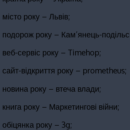
місто року – Львів;
подорож року – Кам’янець-подільс
веб-сервіс року – Timehop;
сайт-відкриття року – prometheus;
новина року – втеча влади;
книга року – Маркетингові війни;
обіцянка року – 3g;