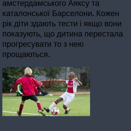
амстердамського Аяксу та
каталонської Барселони. Кожен
рік діти здають тести і якщо вони
показують, що дитина перестала
прогресувати то з нею
прощаються.