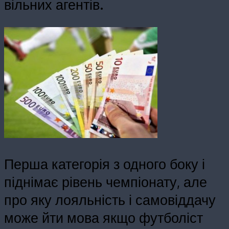
вільних агентів.
Перша категорія з одного боку і
піднімає рівень чемпіонату, але
про яку лояльність і самовіддачу
може йти мова якщо футболіст