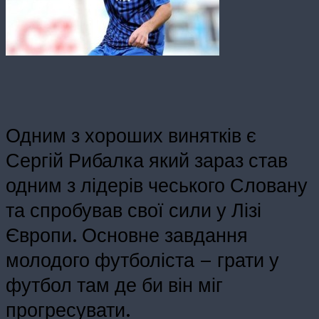
Одним з хороших винятків є
Сергій Рибалка який зараз став
одним з лідерів чеського Словану
та спробував свої сили у Лізі
Європи. Основне завдання
молодого футболіста – грати у
футбол там де би він міг
прогресувати.