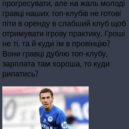
прогресувати, але на жаль молоді
гравці наших топ-клубів не готові
піти в оренду в слабший клуб щоб
отримувати ігрову практику. Гроші
не ті, та й куди їм в провінцію?
Вони гравці дублю топ-клубу,
зарплата там хороша, то куди
рипатись?